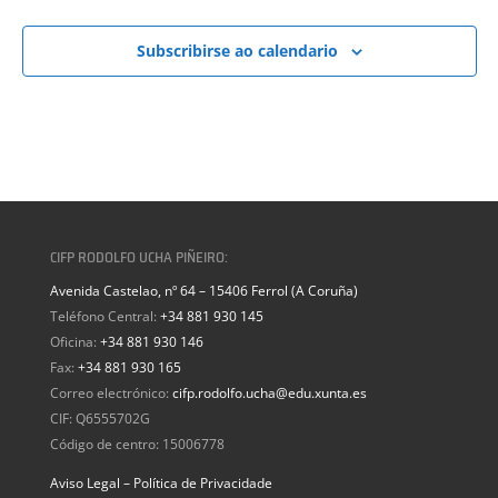
Subscribirse ao calendario
CIFP RODOLFO UCHA PIÑEIRO:
Avenida Castelao, nº 64 – 15406 Ferrol (A Coruña)
Teléfono Central:
+34 881 930 145
Oficina:
+34 881 930 146
Fax:
+34 881 930 165
Correo electrónico:
cifp.rodolfo.ucha@edu.xunta.es
CIF: Q6555702G
Código de centro: 15006778
Aviso Legal – Política de Privacidade