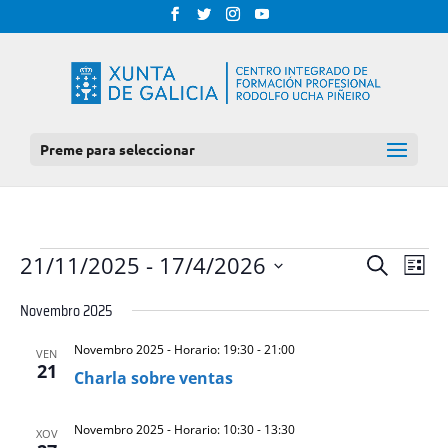
Preme para seleccionar
EVENTOS
NAV
NAVEGAC
21/11/2025
 - 
17/4/2026
Procurar
Lista
DE
DE
Select
VIS
Novembro 2025
BUSCA
date.
DE
E
EVE
Novembro 2025 - Horario: 19:30
-
21:00
VEN
VISTAS
21
Charla sobre ventas
DE
EVENTOS
Novembro 2025 - Horario: 10:30
-
13:30
XOV