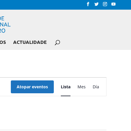
OS
ACTUALIDADE
NAVEGACIÓN
DE
Atopar eventos
Lista
Mes
Día
VISTAS
DE
EVENTO