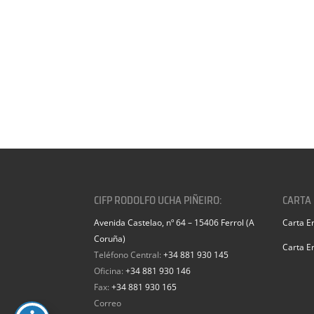
CIFP RODOLFO UCHA PIÑEIRO:
CARTA
Avenida Castelao, nº 64 – 15406 Ferrol (A
Carta E
Coruña)
Carta E
Teléfono Central:
+34 881 930 145
Oficina:
+34 881 930 146
Fax:
+34 881 930 165
Correo