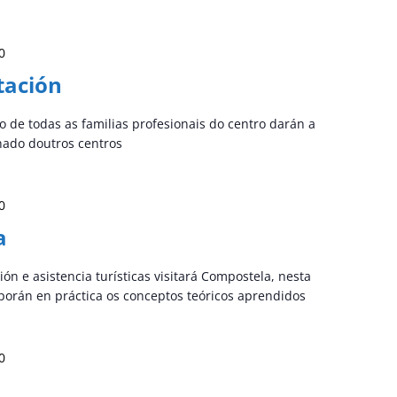
0
tación
de todas as familias profesionais do centro darán a
nado doutros centros
0
a
n e asistencia turísticas visitará Compostela, nesta
porán en práctica os conceptos teóricos aprendidos
0