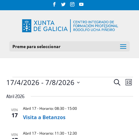
Preme para seleccionar
EVENTOS
NAV
NAVEGAC
17/4/2026
 - 
7/8/2026
Procurar
Lista
DE
DE
Select
VIS
Abril 2026
BUSCA
date.
DE
E
EVE
Abril 17 - Horario: 08:30
-
15:00
VEN
VISTAS
17
Visita a Betanzos
DE
EVENTOS
Abril 17 - Horario: 11:30
-
12:30
VEN