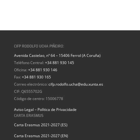
CIFP RODOLFO UCHA PIÑEIRO:
Avenida Castelao, nº 64 – 15406 Ferrol (A Coruña)
Teléfono Central:
+34 881 930 145
Oficina:
+34 881 930 146
Fax:
+34 881 930 165
Correo electrónico:
cifp.rodolfo.ucha@edu.xunta.es
CIF: Q6555702G
Código de centro: 15006778
Aviso Legal – Política de Privacidade
CARTA ERASMUS
Carta Erasmus 2021-2027 (ES)
Carta Erasmus 2021-2027 (EN)