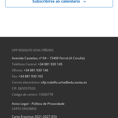
Subscribirse ao calendario
CIFP RODOLFO UCHA PIÑEIRO:
Avenida Castelao, nº 64 – 15406 Ferrol (A Coruña)
Teléfono Central:
+34 881 930 145
Oficina:
+34 881 930 146
Fax:
+34 881 930 165
Correo electrónico:
cifp.rodolfo.ucha@edu.xunta.es
CIF: Q6555702G
Código de centro: 15006778
Aviso Legal – Política de Privacidade
CARTA ERASMUS
Carta Erasmus 2021-2027 (ES)