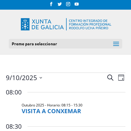
Preme para seleccionar
EVENTOS
NAV
NAVEGAC
9/10/2025
Procurar
Día
DE
DE
FOR
Select
VIS
08:00
BUSCA
date.
DE
OUTUBRO
E
EVE
Outubro 2025 - Horario: 08:15
-
15:30
2025
VISTAS
VISITA A CONXEMAR
DE
EVENTOS
08:30