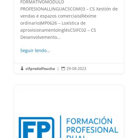
FORMATIVOMÓDULO
PROFESIONALLINGUACSCOM03 – CS Xestión de
vendas e espazos comerciais(Réxime
ordinario)MP0626 – Loxística de
aprovisionamentoInglésCSIFC02 – CS
Desenvolvemento...
Seguir lendo...
cifprodolfoucha
|
29-08-2023

