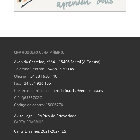
CIFP RODOLFO UCHA PIÑEIRO:
Avenida Castelao, nº 64 – 15406 Ferrol (A Coruña)
Teléfono Central:
+34 881 930 145
Oficina:
+34 881 930 146
Fax:
+34 881 930 165
Correo electrónico:
cifp.rodolfo.ucha@edu.xunta.es
CIF: Q6555702G
Código de centro: 15006778
Aviso Legal – Política de Privacidade
CARTA ERASMUS
Carta Erasmus 2021-2027 (ES)