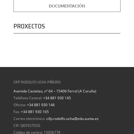
DOCUMENTACIÓN
PROXECTOS
CIFP RODOLFO UCHA PIÑEIRO:
Avenida Castelao, nº 64 – 15406 Ferrol (A Coruña)
Teléfono Central:
+34 881 930 145
Oficina:
+34 881 930 146
Fax:
+34 881 930 165
Correo electrónico:
cifp.rodolfo.ucha@edu.xunta.es
CIF: Q6555702G
Código de centro: 15006778