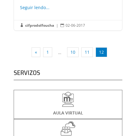
Seguir lendo...
cifprodolfoucha
|
02-06-2017


«
1
10
11
12
…
SERVIZOS
AULA VIRTUAL