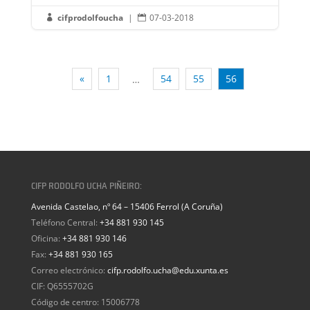
cifprodolfoucha
|
07-03-2018


«
1
54
55
56
…
CIFP RODOLFO UCHA PIÑEIRO:
Avenida Castelao, nº 64 – 15406 Ferrol (A Coruña)
Teléfono Central:
+34 881 930 145
Oficina:
+34 881 930 146
Fax:
+34 881 930 165
Correo electrónico:
cifp.rodolfo.ucha@edu.xunta.es
CIF: Q6555702G
Código de centro: 15006778