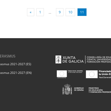
«
1
9
10
11
…
 ERASMUS
rasmus 2021-2027 (ES)
rasmus 2021-2027 (EN)