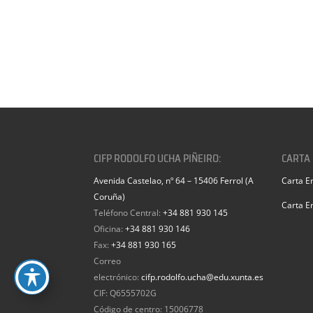
CIFP RODOLFO UCHA PIÑEIRO:
CARTA
Avenida Castelao, nº 64 – 15406 Ferrol (A
Carta E
Coruña)
Carta E
Teléfono Central:
+34 881 930 145
Oficina:
+34 881 930 146
Fax:
+34 881 930 165
Correo
electrónico:
cifp.rodolfo.ucha@edu.xunta.es
CIF: Q6555702G
Código de centro: 15006778