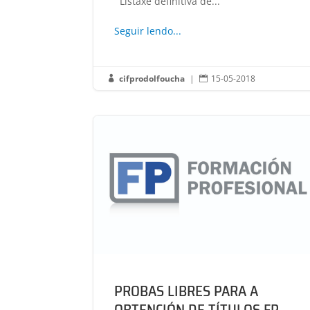
Listaxe definitiva de...
Seguir lendo...
cifprodolfoucha
|
15-05-2018


PROBAS LIBRES PARA A
OBTENCIÓN DE TÍTULOS FP