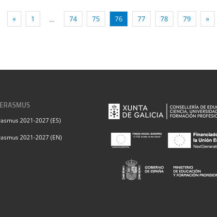
«
1
74
75
76
77
78
79
»
…
 ERASMUS
rasmus 2021-2027 (ES)
rasmus 2021-2027 (EN)