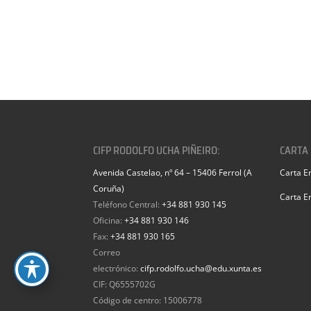
CIFP RODOLFO UCHA PIÑEIRO:
CARTA
Avenida Castelao, nº 64 – 15406 Ferrol (A
Carta E
Coruña)
Carta E
Teléfono Central:
+34 881 930 145
Oficina:
+34 881 930 146
Fax:
+34 881 930 165
Correo
electrónico:
cifp.rodolfo.ucha@edu.xunta.es
CIF: Q6555702G
Código de centro: 15006778